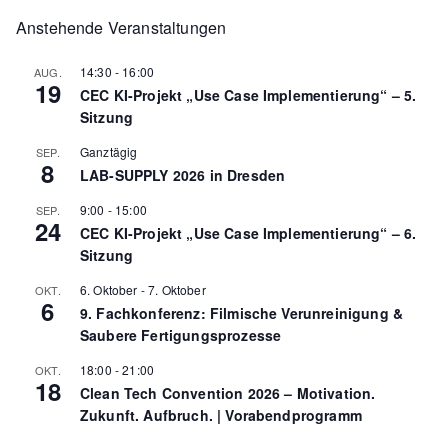
a
Anstehende Veranstaltungen
r
14:30
-
16:00
AUG.
c
19
CEC KI-Projekt „Use Case Implementierung“ – 5.
h
Sitzung
f
Ganztägig
SEP.
o
8
LAB-SUPPLY 2026 in Dresden
r
9:00
-
15:00
SEP.
:
24
CEC KI-Projekt „Use Case Implementierung“ – 6.
Sitzung
6. Oktober
-
7. Oktober
OKT.
6
9. Fachkonferenz: Filmische Verunreinigung &
Saubere Fertigungsprozesse
18:00
-
21:00
OKT.
18
Clean Tech Convention 2026 – Motivation.
Zukunft. Aufbruch. | Vorabendprogramm