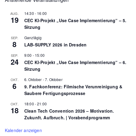
r
14:30
-
16:00
AUG.
c
19
CEC KI-Projekt „Use Case Implementierung“ – 5.
h
Sitzung
f
Ganztägig
SEP.
o
8
LAB-SUPPLY 2026 in Dresden
r
9:00
-
15:00
SEP.
:
24
CEC KI-Projekt „Use Case Implementierung“ – 6.
Sitzung
6. Oktober
-
7. Oktober
OKT.
6
9. Fachkonferenz: Filmische Verunreinigung &
Saubere Fertigungsprozesse
18:00
-
21:00
OKT.
18
Clean Tech Convention 2026 – Motivation.
Zukunft. Aufbruch. | Vorabendprogramm
Kalender anzeigen