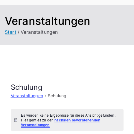
Veranstaltungen
Start
Veranstaltungen
Schulung
Veranstaltungen
Schulung
V
Es wurden keine Ergebnisse für diese Ansicht gefunden.
Hier geht es zu den
nächsten bevorstehenden
e
H
Veranstaltungen
.
i
n