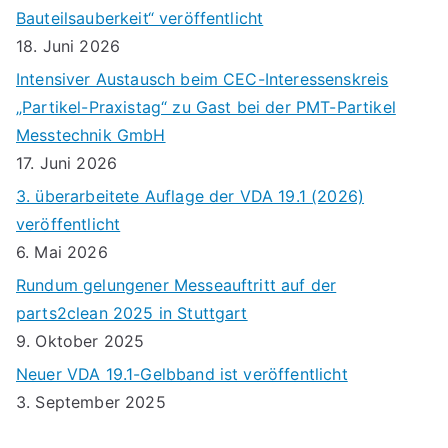
Bauteilsauberkeit“ veröffentlicht
t
d
u
18. Juni 2026
i
A
n
Intensiver Austausch beim CEC-Interessenskreis
o
n
„Partikel-Praxistag“ zu Gast bei der PMT-Partikel
g
n
Messtechnik GmbH
s
e
17. Juni 2026
i
n
3. überarbeitete Auflage der VDA 19.1 (2026)
veröffentlicht
c
6. Mai 2026
h
Rundum gelungener Messeauftritt auf der
t
parts2clean 2025 in Stuttgart
9. Oktober 2025
e
Neuer VDA 19.1-Gelbband ist veröffentlicht
n
3. September 2025
,