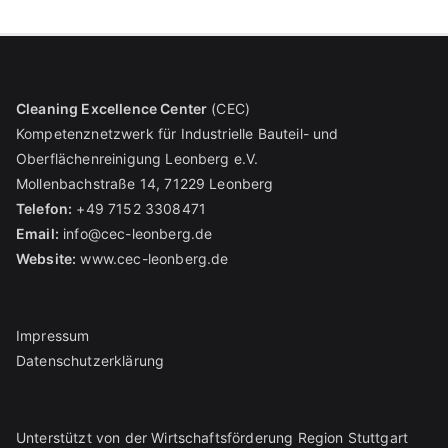
N
a
v
Cleaning Excellence Center
(CEC)
Kompetenznetzwerk für Industrielle Bauteil- und
i
Oberflächenreinigung Leonberg e.V.
Mollenbachstraße 14, 71229 Leonberg
g
Telefon:
+49 7152 3308471
a
Email:
info@cec-leonberg.de
Website:
www.cec-leonberg.de
t
i
Impressum
o
Datenschutzerklärung
n
Unterstützt von der Wirtschaftsförderung Region Stuttgart