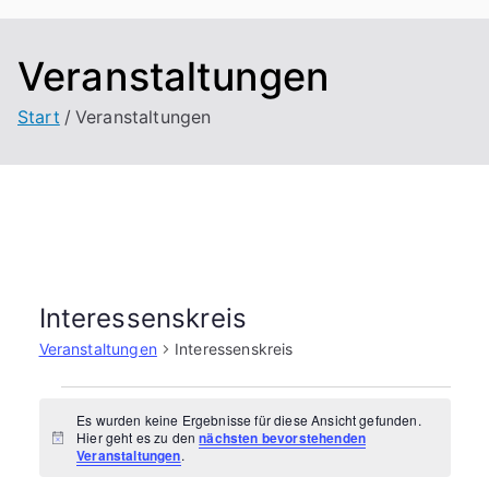
Veranstaltungen
Start
Veranstaltungen
Interessenskreis
Veranstaltungen
Interessenskreis
V
Es wurden keine Ergebnisse für diese Ansicht gefunden.
Hier geht es zu den
nächsten bevorstehenden
e
H
Veranstaltungen
.
i
n