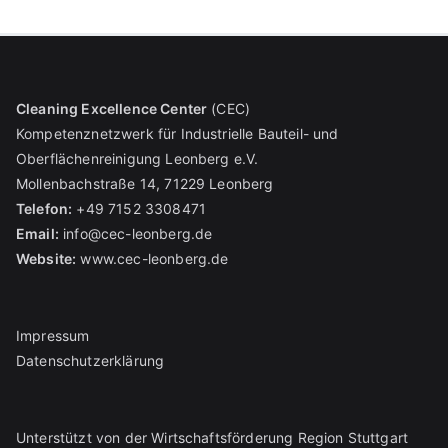
N
a
v
Cleaning Excellence Center
(CEC)
Kompetenznetzwerk für Industrielle Bauteil- und
i
Oberflächenreinigung Leonberg e.V.
Mollenbachstraße 14, 71229 Leonberg
g
Telefon:
+49 7152 3308471
a
Email:
info@cec-leonberg.de
Website:
www.cec-leonberg.de
t
i
Impressum
o
Datenschutzerklärung
n
Unterstützt von der Wirtschaftsförderung Region Stuttgart