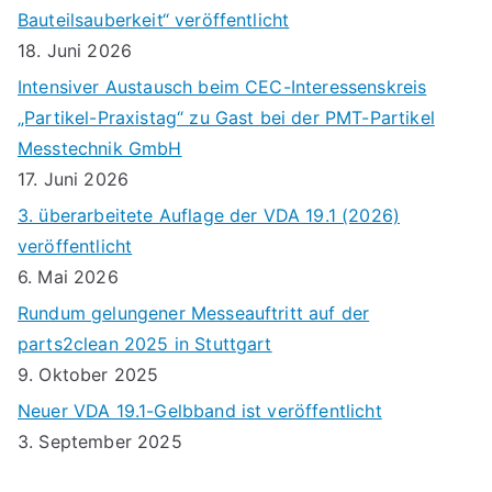
Bauteilsauberkeit“ veröffentlicht
t
d
u
18. Juni 2026
i
A
n
Intensiver Austausch beim CEC-Interessenskreis
o
n
„Partikel-Praxistag“ zu Gast bei der PMT-Partikel
g
n
Messtechnik GmbH
s
e
17. Juni 2026
i
n
3. überarbeitete Auflage der VDA 19.1 (2026)
veröffentlicht
c
6. Mai 2026
h
Rundum gelungener Messeauftritt auf der
t
parts2clean 2025 in Stuttgart
9. Oktober 2025
e
Neuer VDA 19.1-Gelbband ist veröffentlicht
n
3. September 2025
,