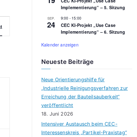
CEC KI-Projekt „Use Case
h
Implementierung“ – 5. Sitzung
f
9:00
-
15:00
SEP.
o
24
CEC KI-Projekt „Use Case
t
r
Implementierung“ – 6. Sitzung
:
Kalender anzeigen
Neueste Beiträge
Neue Orientierungshilfe für
„Industrielle Reinigungsverfahren zur
Erreichung der Bauteilsauberkeit“
veröffentlicht
18. Juni 2026
Intensiver Austausch beim CEC-
Interessenskreis „Partikel-Praxistag“