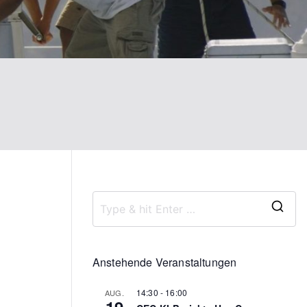
S
e
a
Anstehende Veranstaltungen
r
14:30
-
16:00
AUG.
c
19