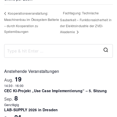
Fachtagung: Technische
Kooperationsveranstaltung:
Maschinenbau im Ökosystem Batterie
Sauberkeit – Funktionssicherheit in
– durch Kooperation zu
der Elektroindustrie der ZVEI-
Systemlösungen
Akademie
S
e
a
Anstehende Veranstaltungen
r
19
Aug.
c
14:30
-
16:00
CEC KI-Projekt „Use Case Implementierung“ – 5. Sitzung
h
8
f
Sep.
Ganztägig
o
LAB-SUPPLY 2026 in Dresden
r
24