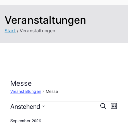
Veranstaltungen
Start
Veranstaltungen
Messe
Veranstaltungen
Messe
V
Anstehend
V
V
S
L
u
e
i
D
e
e
c
s
September 2026
a
r
h
t