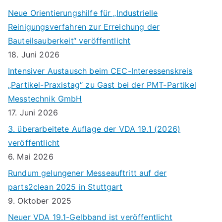
n
n
Neue Orientierungshilfe für „Industrielle
s
Reinigungsverfahren zur Erreichung der
Bauteilsauberkeit“ veröffentlicht
i
18. Juni 2026
c
Intensiver Austausch beim CEC-Interessenskreis
„Partikel-Praxistag“ zu Gast bei der PMT-Partikel
h
Messtechnik GmbH
t
17. Juni 2026
e
3. überarbeitete Auflage der VDA 19.1 (2026)
veröffentlicht
n
6. Mai 2026
,
Rundum gelungener Messeauftritt auf der
N
parts2clean 2025 in Stuttgart
9. Oktober 2025
a
Neuer VDA 19.1-Gelbband ist veröffentlicht