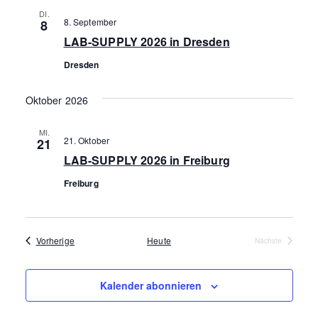
r
r
e
t
e
a
DI.
8. September
8
u
a
a
n
LAB-SUPPLY 2026 in Dresden
m
s
n
n
Dresden
w
t
ä
s
s
a
Oktober 2026
h
t
t
l
l
MI.
t
21. Oktober
21
a
e
a
LAB-SUPPLY 2026 in Freiburg
u
n
l
l
Freiburg
n
.
t
t
g
A
u
u
Veranstaltungen
Vorherige
Heute
Nächste
n
Veranstaltung
n
n
s
Kalender abonnieren
g
g
i