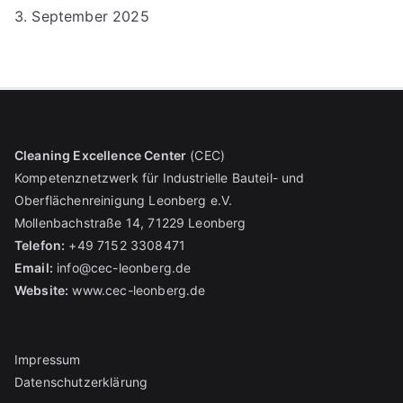
v
3. September 2025
i
g
a
Cleaning Excellence Center
(CEC)
t
Kompetenznetzwerk für Industrielle Bauteil- und
i
Oberflächenreinigung Leonberg e.V.
Mollenbachstraße 14, 71229 Leonberg
o
Telefon:
+49 7152 3308471
n
Email:
info@cec-leonberg.de
Website:
www.cec-leonberg.de
Impressum
Datenschutzerklärung