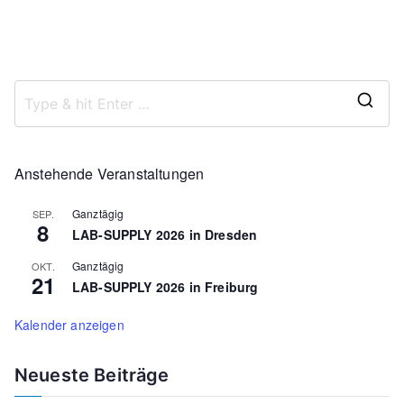
c
e
e
h
n
n
t
S
e
n
u
S
-
e
c
a
N
Anstehende Veranstaltungen
h
r
a
Ganztägig
SEP.
c
v
e
8
LAB-SUPPLY 2026 in Dresden
h
i
u
f
Ganztägig
OKT.
g
21
LAB-SUPPLY 2026 in Freiburg
o
n
a
r
Kalender anzeigen
t
d
:
i
Neueste Beiträge
A
o