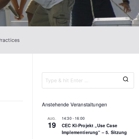
ractices
S
e
a
Anstehende Veranstaltungen
r
14:30
-
16:00
AUG.
c
19
CEC KI-Projekt „Use Case
h
Implementierung“ – 5. Sitzung
f