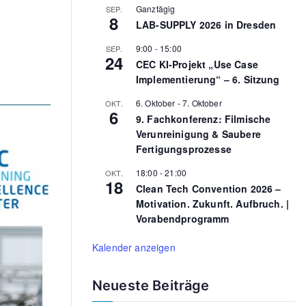
Ganztägig
SEP.
o
8
LAB-SUPPLY 2026 in Dresden
r
9:00
-
15:00
SEP.
:
24
CEC KI-Projekt „Use Case
Implementierung“ – 6. Sitzung
6. Oktober
-
7. Oktober
OKT.
6
9. Fachkonferenz: Filmische
Verunreinigung & Saubere
Fertigungsprozesse
18:00
-
21:00
OKT.
18
Clean Tech Convention 2026 –
Motivation. Zukunft. Aufbruch. |
Vorabendprogramm
Kalender anzeigen
Neueste Beiträge