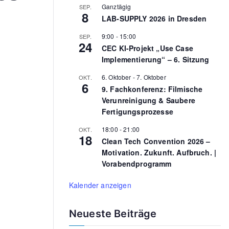
Ganztägig
SEP.
o
8
LAB-SUPPLY 2026 in Dresden
r
9:00
-
15:00
SEP.
:
24
CEC KI-Projekt „Use Case
Implementierung“ – 6. Sitzung
6. Oktober
-
7. Oktober
OKT.
6
9. Fachkonferenz: Filmische
Verunreinigung & Saubere
Fertigungsprozesse
18:00
-
21:00
OKT.
18
Clean Tech Convention 2026 –
Motivation. Zukunft. Aufbruch. |
Vorabendprogramm
Kalender anzeigen
Neueste Beiträge