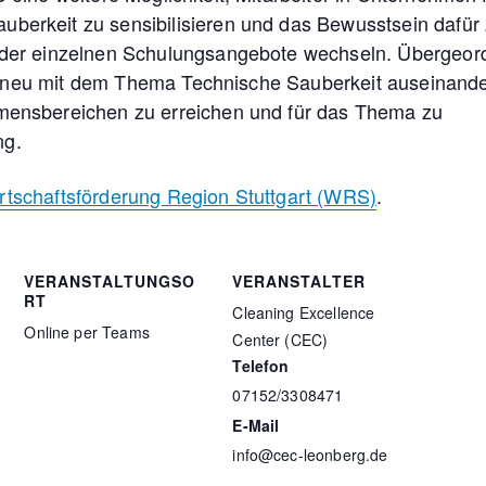
rkeit zu sensibilisieren und das Bewusstsein dafür
der einzelnen Schulungsangebote wechseln. Übergeor
ch neu mit dem Thema Technische Sauberkeit auseinand
ensbereichen zu erreichen und für das Thema zu
ng.
rtschaftsförderung Region Stuttgart (WRS)
.
VERANSTALTUNGSO
VERANSTALTER
RT
Cleaning Excellence
Online per Teams
Center (CEC)
Telefon
07152/3308471
E-Mail
info@cec-leonberg.de