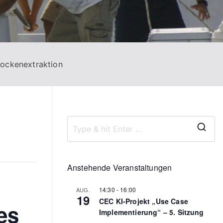
rockenextraktion
S
e
a
Anstehende Veranstaltungen
r
14:30
-
16:00
AUG.
c
19
CEC KI-Projekt „Use Case
es
h
Implementierung“ – 5. Sitzung
f